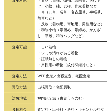
査定対象
・着物（留袖、振袖、訪問着、付け下
げ、小紋、紬、友禅、作家着物など）
・帯（丸帯、袋帯、名古屋帯、半幅帯、
角帯など）
・反物（着物用、帯地用、男性用など）
・和装小物（帯留め、帯締め、かんざ
し、草履、和装バッグなど）
査定可能
・古い着物
・シミや汚れがある着物
・証紙無しの着物
・男性用の着物（紋付羽織袴など）
査定方法
WEB査定／出張査定／宅配査定
買取方法
出張買取／宅配買取
対象地域
福岡県全域（古賀市も含む）
各種料金
査定料・出張料・送料・キャンセル料な