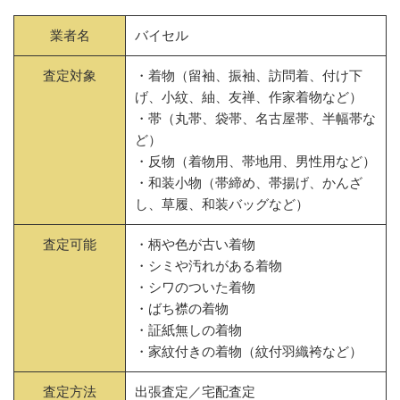
業者名
バイセル
査定対象
・着物（留袖、振袖、訪問着、付け下
げ、小紋、紬、友禅、作家着物など）
・帯（丸帯、袋帯、名古屋帯、半幅帯な
ど）
・反物（着物用、帯地用、男性用など）
・和装小物（帯締め、帯揚げ、かんざ
し、草履、和装バッグなど）
査定可能
・柄や色が古い着物
・シミや汚れがある着物
・シワのついた着物
・ばち襟の着物
・証紙無しの着物
・家紋付きの着物（紋付羽織袴など）
査定方法
出張査定／宅配査定