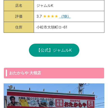
店名
ジャムルK
評価
3.7
★★★★
（19）
住所
小松市大領町ロ-61
【公式】ジャムルK
おたからや 大領店