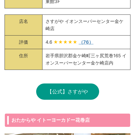
東館3F
店名
さすがや イオンスーパーセンター金ケ
崎店
評価
4.6
★★★★★
（76）
住所
岩手県胆沢郡金ケ崎町三ヶ尻荒巻165 イ
オンスーパーセンター金ケ崎店内
【公式】さすがや
おたからや イトーヨーカドー花巻店