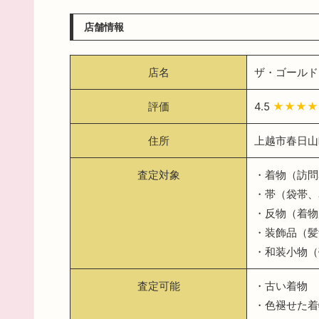
店舗情報
店名
ザ・ゴールド
評価
4.5
★★★★
住所
上越市春日山町
査定対象
・着物（訪問
・帯（袋帯、
・反物（着物
・装飾品（髪
・和装小物（
査定可能
・古い着物
・色褪せた着