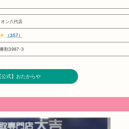
イオン八代店
★
（357）
割3987-3
【公式】おたからや