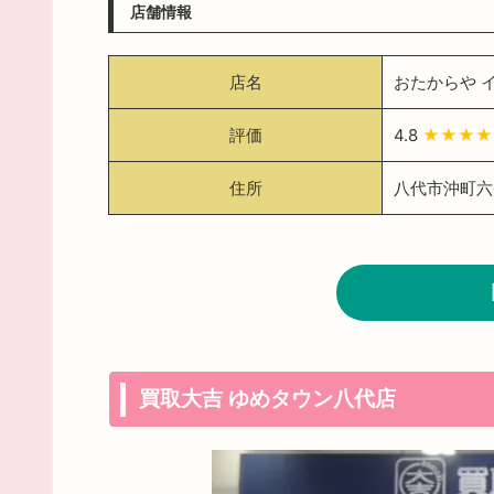
店舗情報
店名
おたからや 
評価
4.8
★★★★
住所
八代市沖町六番
買取大吉 ゆめタウン八代店