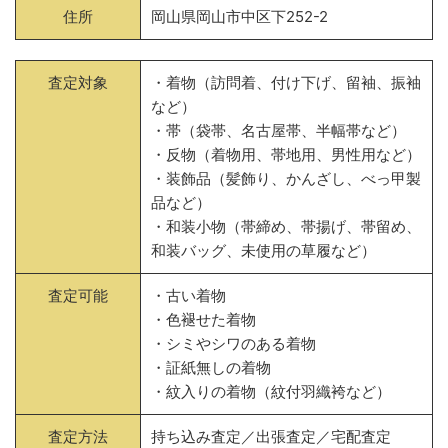
住所
岡山県岡山市中区下252-2
査定対象
・着物（訪問着、付け下げ、留袖、振袖
など）
・帯（袋帯、名古屋帯、半幅帯など）
・反物（着物用、帯地用、男性用など）
・装飾品（髪飾り、かんざし、べっ甲製
品など）
・和装小物（帯締め、帯揚げ、帯留め、
和装バッグ、未使用の草履など）
査定可能
・古い着物
・色褪せた着物
・シミやシワのある着物
・証紙無しの着物
・紋入りの着物（紋付羽織袴など）
査定方法
持ち込み査定／出張査定／宅配査定