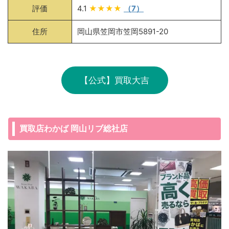
評価
4.1
★★★★
（7）
住所
岡山県笠岡市笠岡5891-20
【公式】買取大吉
買取店わかば 岡山リブ総社店