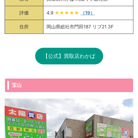
評価
4.9
★★★★★
（19）
住所
岡山県総社市門田187 リブ21 3F
【公式】買取店わかば
宝山