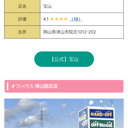
店名
宝山
評価
4.1
★★★★
（18）
住所
岡山県津山市院庄1012-202
【公式】宝山
オフハウス 津山院庄店