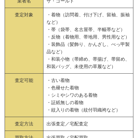
業者名
ザ・ゴールド
査定対象
・着物（訪問着、付け下げ、留袖、振袖
など）
・帯（袋帯、名古屋帯、半幅帯など）
・反物（着物用、帯地用、男性用など）
・装飾品（髪飾り、かんざし、べっ甲製
品など）
・和装小物（帯締め、帯揚げ、帯留め、
和装バッグ、未使用の草履など）
査定可能
・古い着物
・色褪せた着物
・シミやシワのある着物
・証紙無しの着物
・紋入りの着物（紋付羽織袴など）
査定方法
出張査定／宅配査定
買取方法
出張買取／宅配買取