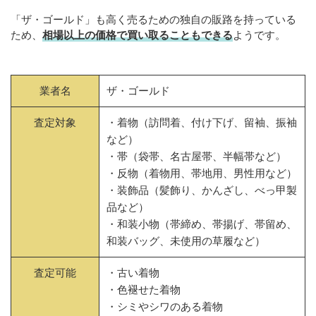
「ザ・ゴールド」も高く売るための独自の販路を持っている
ため、
相場以上の価格で買い取ることもできる
ようです。
業者名
ザ・ゴールド
査定対象
・着物（訪問着、付け下げ、留袖、振袖
など）
・帯（袋帯、名古屋帯、半幅帯など）
・反物（着物用、帯地用、男性用など）
・装飾品（髪飾り、かんざし、べっ甲製
品など）
・和装小物（帯締め、帯揚げ、帯留め、
和装バッグ、未使用の草履など）
査定可能
・古い着物
・色褪せた着物
・シミやシワのある着物