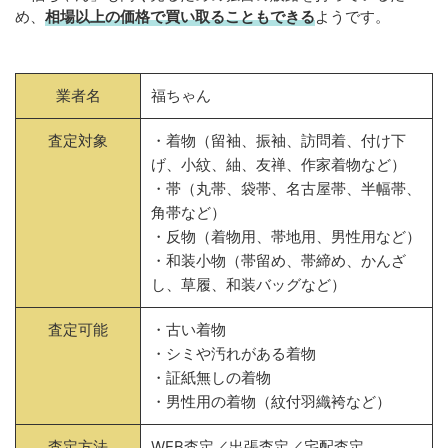
め、
相場以上の価格で買い取ることもできる
ようです。
業者名
福ちゃん
査定対象
・着物（留袖、振袖、訪問着、付け下
げ、小紋、紬、友禅、作家着物など）
・帯（丸帯、袋帯、名古屋帯、半幅帯、
角帯など）
・反物（着物用、帯地用、男性用など）
・和装小物（帯留め、帯締め、かんざ
し、草履、和装バッグなど）
査定可能
・古い着物
・シミや汚れがある着物
・証紙無しの着物
・男性用の着物（紋付羽織袴など）
査定方法
WEB査定／出張査定／宅配査定