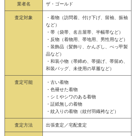
業者名
ザ・ゴールド
査定対象
・着物（訪問着、付け下げ、留袖、振袖
など）
・帯（袋帯、名古屋帯、半幅帯など）
・反物（着物用、帯地用、男性用など）
・装飾品（髪飾り、かんざし、べっ甲製
品など）
・和装小物（帯締め、帯揚げ、帯留め、
和装バッグ、未使用の草履など）
査定可能
・古い着物
・色褪せた着物
・シミやシワのある着物
・証紙無しの着物
・紋入りの着物（紋付羽織袴など）
査定方法
出張査定／宅配査定