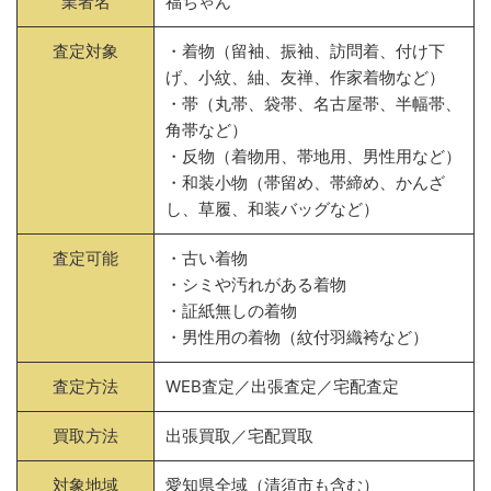
業者名
福ちゃん
査定対象
・着物（留袖、振袖、訪問着、付け下
げ、小紋、紬、友禅、作家着物など）
・帯（丸帯、袋帯、名古屋帯、半幅帯、
角帯など）
・反物（着物用、帯地用、男性用など）
・和装小物（帯留め、帯締め、かんざ
し、草履、和装バッグなど）
査定可能
・古い着物
・シミや汚れがある着物
・証紙無しの着物
・男性用の着物（紋付羽織袴など）
査定方法
WEB査定／出張査定／宅配査定
買取方法
出張買取／宅配買取
対象地域
愛知県全域（清須市も含む）