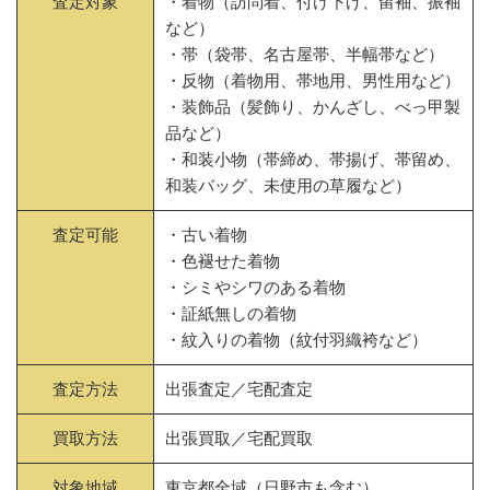
査定対象
・着物（訪問着、付け下げ、留袖、振袖
など）
・帯（袋帯、名古屋帯、半幅帯など）
・反物（着物用、帯地用、男性用など）
・装飾品（髪飾り、かんざし、べっ甲製
品など）
・和装小物（帯締め、帯揚げ、帯留め、
和装バッグ、未使用の草履など）
査定可能
・古い着物
・色褪せた着物
・シミやシワのある着物
・証紙無しの着物
・紋入りの着物（紋付羽織袴など）
査定方法
出張査定／宅配査定
買取方法
出張買取／宅配買取
対象地域
東京都全域（日野市も含む）