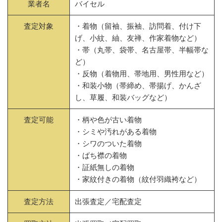
業者名
バイセル
査定対象
・着物（留袖、振袖、訪問着、付け下
げ、小紋、紬、友禅、作家着物など）
・帯（丸帯、袋帯、名古屋帯、半幅帯な
ど）
・反物（着物用、帯地用、男性用など）
・和装小物（帯締め、帯揚げ、かんざ
し、草履、和装バッグなど）
査定可能
・柄や色が古い着物
・シミや汚れがある着物
・シワのついた着物
・ばち襟の着物
・証紙無しの着物
・家紋付きの着物（紋付羽織袴など）
査定方法
出張査定／宅配査定