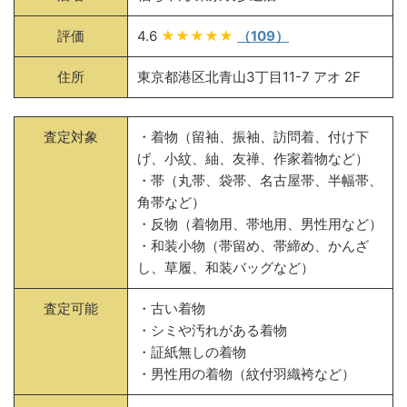
評価
4.6
★★★★★
（109）
住所
東京都港区北青山3丁目11-7 アオ 2F
査定対象
・着物（留袖、振袖、訪問着、付け下
げ、小紋、紬、友禅、作家着物など）
・帯（丸帯、袋帯、名古屋帯、半幅帯、
角帯など）
・反物（着物用、帯地用、男性用など）
・和装小物（帯留め、帯締め、かんざ
し、草履、和装バッグなど）
査定可能
・古い着物
・シミや汚れがある着物
・証紙無しの着物
・男性用の着物（紋付羽織袴など）