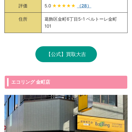
評価
5.0
★★★★★
（28）
住所
葛飾区金町6丁目5-1 ベルトーレ金町
101
【公式】買取大吉
エコリング 金町店