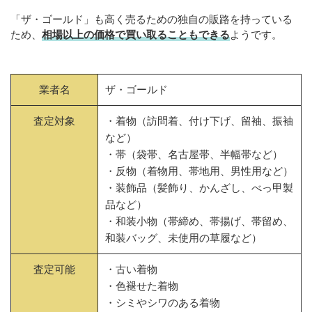
「ザ・ゴールド」も高く売るための独自の販路を持っている
ため、
相場以上の価格で買い取ることもできる
ようです。
業者名
ザ・ゴールド
査定対象
・着物（訪問着、付け下げ、留袖、振袖
など）
・帯（袋帯、名古屋帯、半幅帯など）
・反物（着物用、帯地用、男性用など）
・装飾品（髪飾り、かんざし、べっ甲製
品など）
・和装小物（帯締め、帯揚げ、帯留め、
和装バッグ、未使用の草履など）
査定可能
・古い着物
・色褪せた着物
・シミやシワのある着物