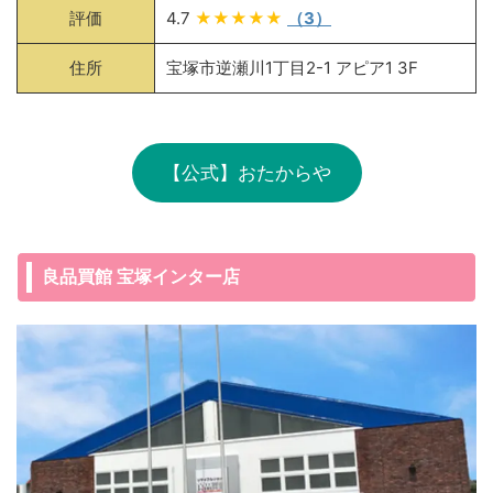
評価
4.7
★★★★★
（3）
住所
宝塚市逆瀬川1丁目2-1 アピア1 3F
【公式】おたからや
良品買館 宝塚インター店