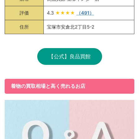
評価
4.3
★★★★
（491）
住所
宝塚市安倉北2丁目5-2
【公式】良品買館
着物の買取相場と高く売れるお店