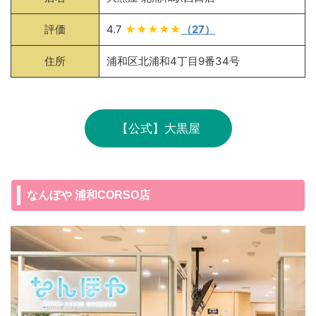
評価
4.7
★★★★★
（27）
住所
浦和区北浦和4丁目9番34号
【公式】大黒屋
なんぼや 浦和CORSO店